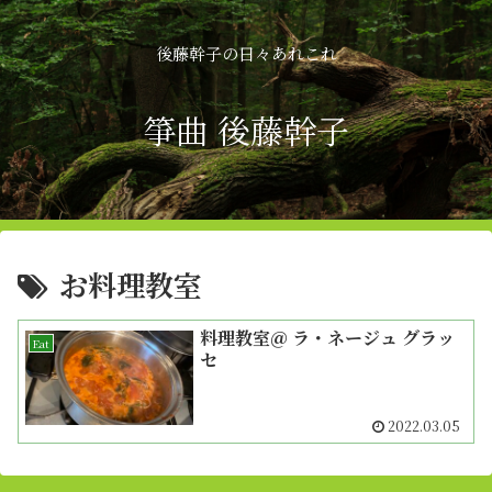
後藤幹子の日々あれこれ
箏曲 後藤幹子
お料理教室
料理教室＠ ラ・ネージュ グラッ
Eat
セ
2022.03.05