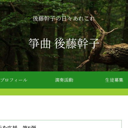
後藤幹子の日々あれこれ
箏曲 後藤幹子
プロフィール
演奏活動
生徒募集
元を応援 第8弾