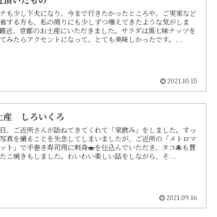
ナも少し下火になり、今まで行きたかったところや、ご実家など
省する方も、私の周りにも少しずつ増えてきたような気がしま
最近、京都のお土産にいただきました。サラダは黒七味ナッツを
てみたらアクセントになって、とても美味しかったです。...
2021.10.15
土産 しろいくろ
日、ご近所さんが訪ねてきてくれて「家飲み」をしました。すっ
写真を撮ることを失念してしまいましたが、ご近所の「メトロマ
ット」で手巻き寿司用に刺身🍣を仕込んでいただき、タコ🐙も買
たこ焼きもしました。わいわい楽しい話をしながら、そ...
2021.09.16