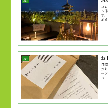
Eat
コロ
へ帰
す。
加え
お
Eat
日曜
かり
ーケ
って