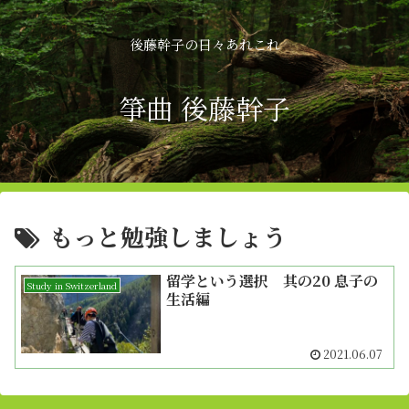
後藤幹子の日々あれこれ
箏曲 後藤幹子
もっと勉強しましょう
留学という選択 其の20 息子の
Study in Switzerland
生活編
2021.06.07