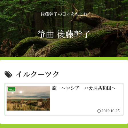
後藤幹子の日々あれこれ
箏曲 後藤幹子
イルクーツク
旅 〜ロシア ハカス共和国〜
koto
2019.10.25