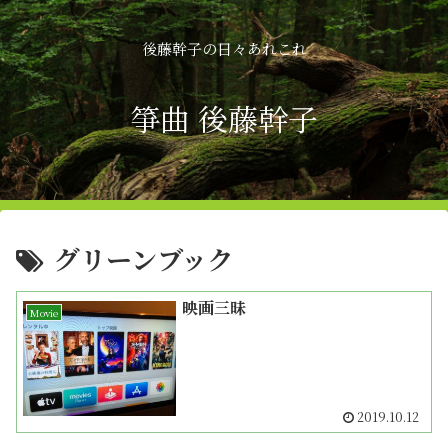
後藤幹子の日々あれこれ
箏曲 後藤幹子
グリーンブック
映画三昧
Movie
2019.10.12