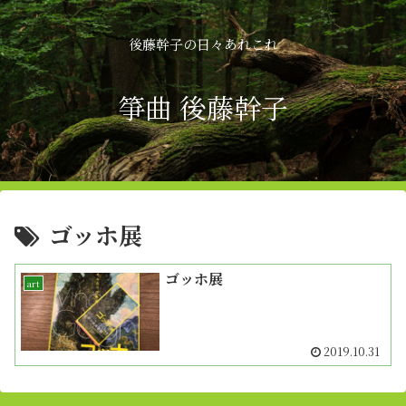
後藤幹子の日々あれこれ
箏曲 後藤幹子
ゴッホ展
ゴッホ展
art
2019.10.31