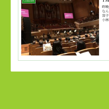
Concert
昨晩
なん
容子
小林