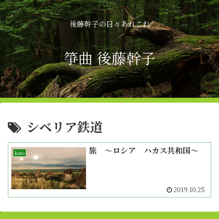
後藤幹子の日々あれこれ
箏曲 後藤幹子
シベリア鉄道
旅 〜ロシア ハカス共和国〜
koto
2019.10.25