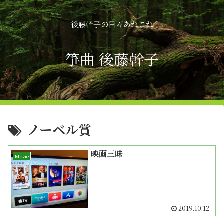
後藤幹子の日々あれこれ
箏曲 後藤幹子
ノーベル賞
映画三昧
Movie
2019.10.12