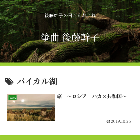
後藤幹子の日々あれこれ
箏曲 後藤幹子
バイカル湖
旅 〜ロシア ハカス共和国〜
koto
2019.10.25