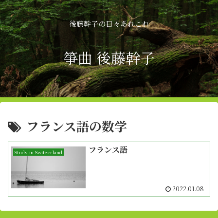
後藤幹子の日々あれこれ
箏曲 後藤幹子
フランス語の数学
フランス語
Study in Switzerland
2022.01.08