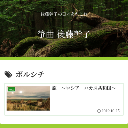
後藤幹子の日々あれこれ
箏曲 後藤幹子
ボルシチ
旅 〜ロシア ハカス共和国〜
koto
2019.10.25