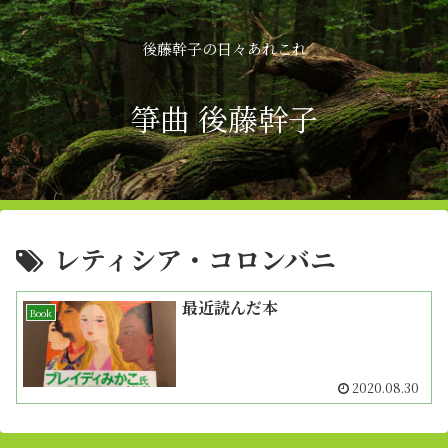
後藤幹子の日々あれこれ
箏曲 後藤幹子
レティシア・コロンバニ
最近読んだ本
Book
2020.08.30