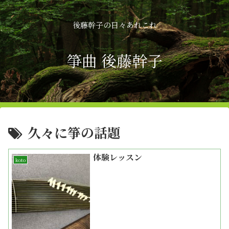
後藤幹子の日々あれこれ
箏曲 後藤幹子
久々に箏の話題
体験レッスン
koto