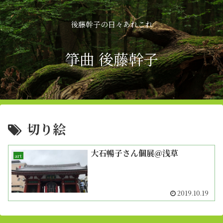
後藤幹子の日々あれこれ
箏曲 後藤幹子
切り絵
大石暢子さん個展＠浅草
art
2019.10.19