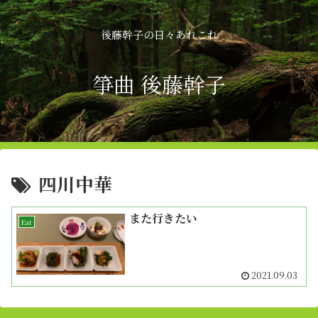
後藤幹子の日々あれこれ
箏曲 後藤幹子
四川中華
また行きたい
Eat
2021.09.03