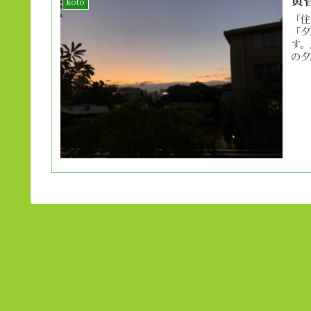
koto
「住
「夕
す。
の夕