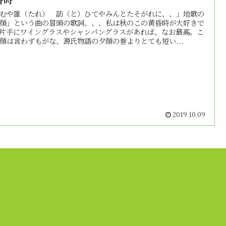
むや誰（たれ） 訪（と）ひてやみんとたそがれに、、」地歌の
顔」という曲の冒頭の歌詞、、、私は秋のこの黄昏時が大好きで
片手にワイングラスやシャンパングラスがあれば、なお最高。こ
顔は言わずもがな、源氏物語の夕顔の巻よりとても短い...
2019.10.09