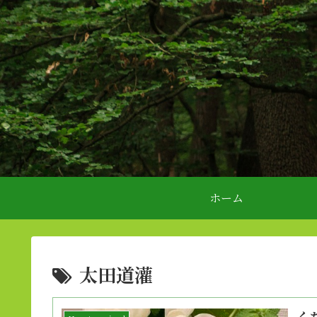
ホーム
太田道灌
く