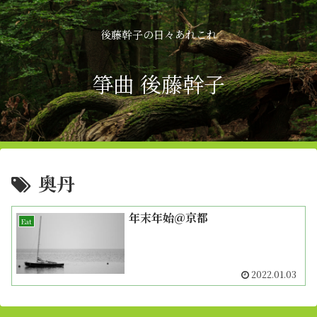
後藤幹子の日々あれこれ
箏曲 後藤幹子
奥丹
年末年始＠京都
Eat
2022.01.03