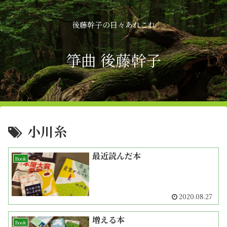
後藤幹子の日々あれこれ
箏曲 後藤幹子
小川糸
最近読んだ本
Book
2020.08.27
増える本
Book