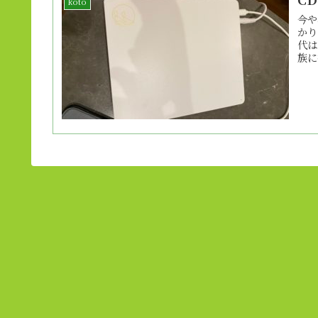
koto
今や
かり
代は
族に