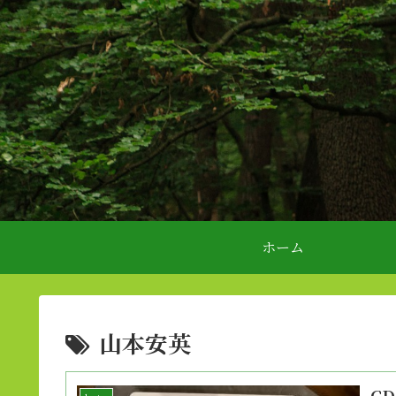
ホーム
山本安英
C