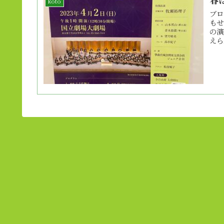
koto
ブロ
もせ
の演
えら