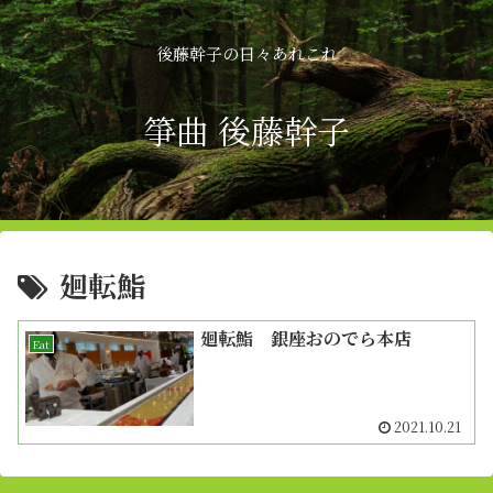
後藤幹子の日々あれこれ
箏曲 後藤幹子
廻転鮨
廻転鮨 銀座おのでら本店
Eat
2021.10.21