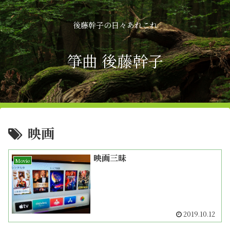
後藤幹子の日々あれこれ
箏曲 後藤幹子
映画
映画三昧
Movie
2019.10.12