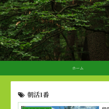
ホーム
朝活1番
留