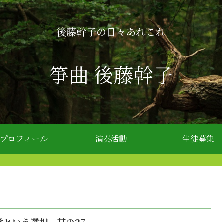
後藤幹子の日々あれこれ
箏曲 後藤幹子
プロフィール
演奏活動
生徒募集
学という選択 其の27