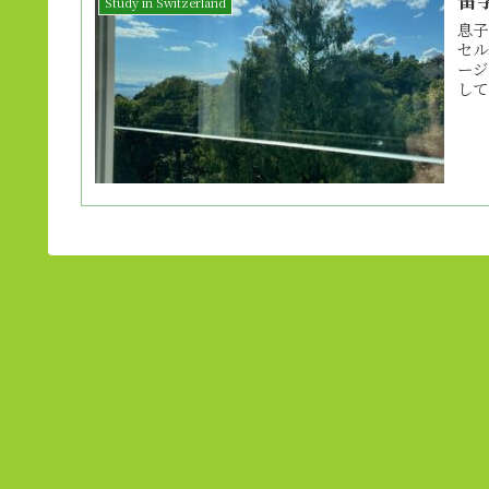
Study in Switzerland
息子
セル
ージ
して