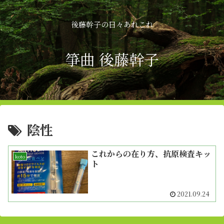
後藤幹子の日々あれこれ
箏曲 後藤幹子
陰性
これからの在り方、抗原検査キッ
koto
ト
2021.09.24