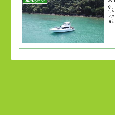
Uncategorized
息子
した
ゲス
晴ら