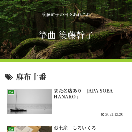
後藤幹子の日々あれこれ
箏曲 後藤幹子
麻布十番
また名店あり「JAPA SOBA
Eat
HANAKO」
2021.12.20
お土産 しろいくろ
Eat