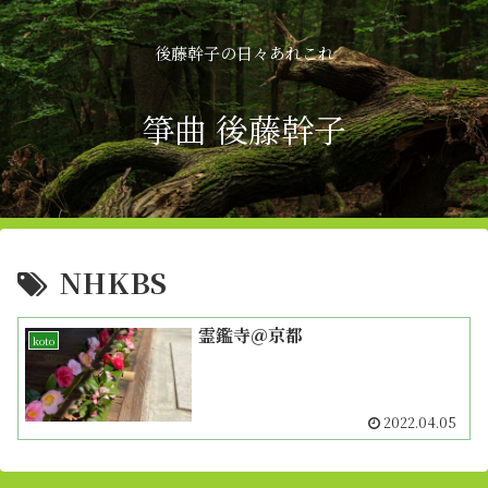
後藤幹子の日々あれこれ
箏曲 後藤幹子
NHKBS
霊鑑寺＠京都
koto
2022.04.05