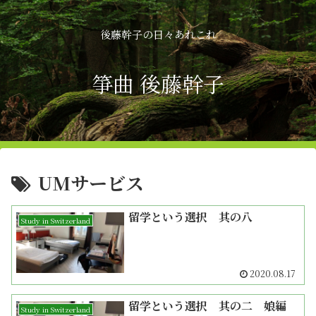
後藤幹子の日々あれこれ
箏曲 後藤幹子
UMサービス
留学という選択 其の八
Study in Switzerland
2020.08.17
留学という選択 其の二 娘編
Study in Switzerland