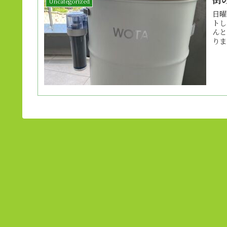
Uncategorized
日曜
トし
んと
りま