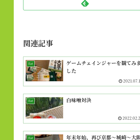
関連記事
ゲームチェインジャーを観てみ
Eat
した
2021.07.
白味噌対決
Eat
2022.02.
年末年始、再び京都〜城崎〜大
Eat