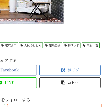
塩焼き用
大粒のしじみ
築地直送
鯵サンド
麻布十番
ェアする
Facebook
はてブ
LINE
コピー
子をフォローする