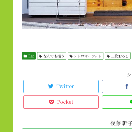
Eat
なんでも揃う
メトロマーケット
三枚おろし
シ
Twitter
Pocket
後藤 幹