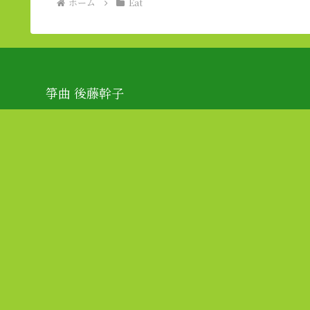
ホーム
Eat
箏曲 後藤幹子