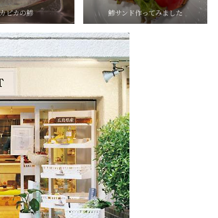
カピカの鯵
鯵サンド作ってみました