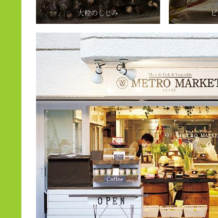
大粒のしじみ
ピ