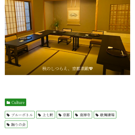
秋のしつらえ、京都素敵💖
Culture
ブルーボトル
上七軒
京都
南禅寺
歌舞練場
踊りの会