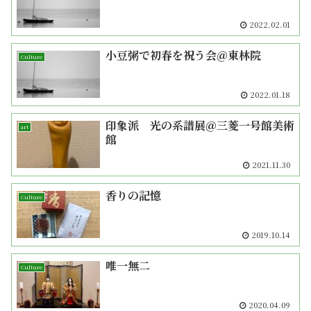
2022.02.01
小豆粥で初春を祝う会＠東林院
Culture
2022.01.18
印象派 光の系譜展＠三菱一号館美術
art
館
2021.11.30
香りの記憶
Culture
2019.10.14
唯一無二
Culture
2020.04.09