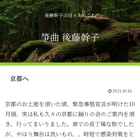
後藤幹子の日々あれこれ
箏曲 後藤幹子
京都へ
2021.10.16
京都のお土産を頂いた頃、緊急事態宣言が明けた10
月頭、実は私も久々の京都に踊りの会のご案内を頂
き、行ってまいりました。車での長丁場な旅でした
が、やはり舞台は良いもの、、時短で感染対策をと