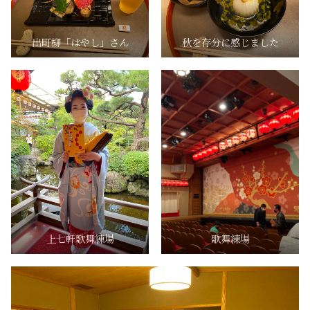
出町柳「はやし」さん
秋を存分に感じました
上七軒歌舞練場
歌舞練場