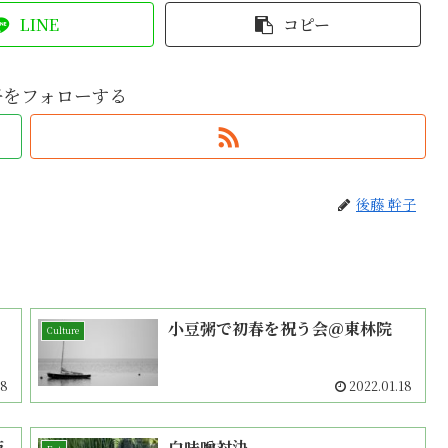
LINE
コピー
子をフォローする
後藤 幹子
小豆粥で初春を祝う会＠東林院
Culture
28
2022.01.18
阪
白味噌対決