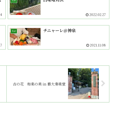
Eat
04
2022.02.27
チニャーレ＠神泉
Eat
27
2021.11.08
古の花 和楽の美 in 藝大奏楽堂