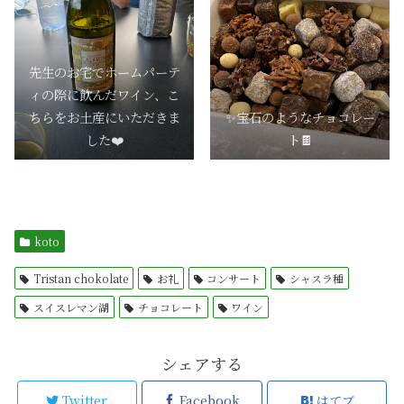
先生のお宅でホームパーテ
ィの際に飲んだワイン、こ
ちらをお土産にいただきま
✨宝石のようなチョコレー
した❤️
ト🍫
koto
Tristan chokolate
お礼
コンサート
シャスラ種
スイスレマン湖
チョコレート
ワイン
シェアする
Twitter
Facebook
はてブ