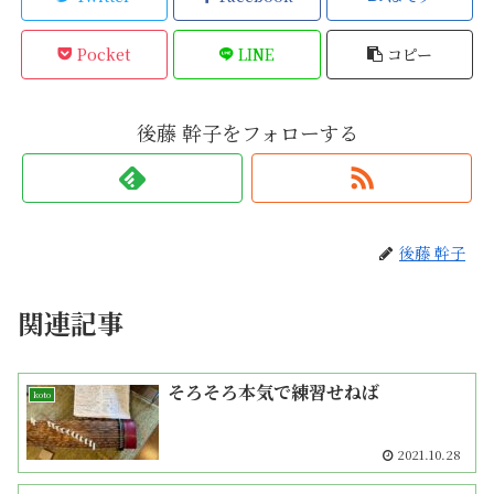
Pocket
LINE
コピー
後藤 幹子をフォローする
後藤 幹子
関連記事
そろそろ本気で練習せねば
koto
2021.10.28