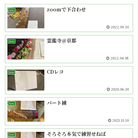
zoomで下合わせ
koto
2022.09.10
霊鑑寺＠京都
koto
2022.04.05
CDレコ
koto
2020.06.30
パート練
koto
2021.11.10
そろそろ本気で練習せねば
koto