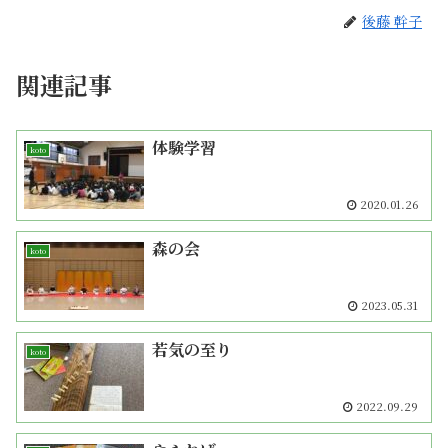
後藤 幹子
関連記事
体験学習
koto
2020.01.26
森の会
koto
2023.05.31
若気の至り
koto
2022.09.29