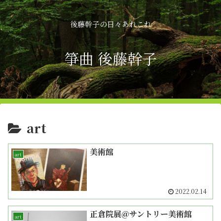
後藤幹子の日々あれこれ
箏曲 後藤幹子
art
美術館
art
2022.02.14
正倉院展＠サントリー美術館
art