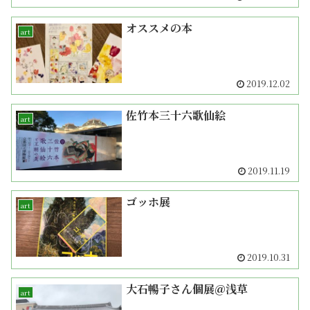
オススメの本
art
2019.12.02
佐竹本三十六歌仙絵
art
2019.11.19
ゴッホ展
art
2019.10.31
大石暢子さん個展＠浅草
art