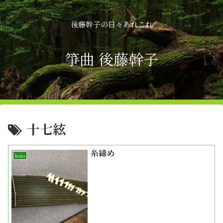
後藤幹子の日々あれこれ
箏曲 後藤幹子
十七絃
糸締め
koto