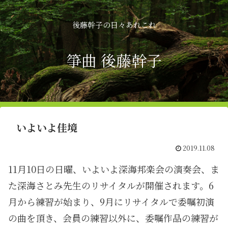
後藤幹子の日々あれこれ
箏曲 後藤幹子
いよいよ佳境
2019.11.08
11月10日の日曜、いよいよ深海邦楽会の演奏会、ま
た深海さとみ先生のリサイタルが開催されます。6
月から練習が始まり、9月にリサイタルで委嘱初演
の曲を頂き、会員の練習以外に、委嘱作品の練習が