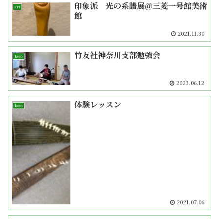
印象派 光の系譜展＠三菱一号館美術
art
館
2021.11.30
竹友社神奈川支部勉強会
koto
2023.06.12
体験レッスン
koto
2021.07.06