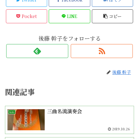
Pocket
LINE
コピー
後藤 幹子をフォローする
後藤 幹子
関連記事
三曲名流演奏会
koto
2019.10.26