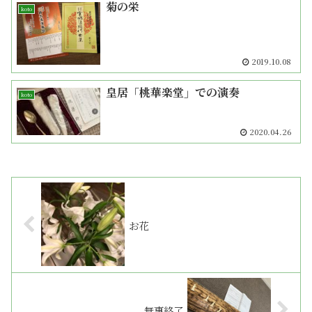
菊の栄
koto
2019.10.08
皇居「桃華楽堂」での演奏
koto
2020.04.26
お花
無事終了