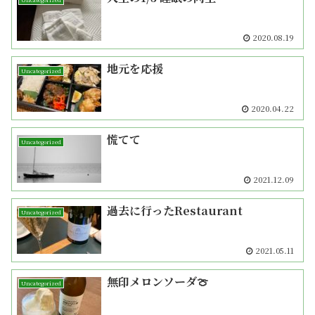
2020.08.19
地元を応援
Uncategorized
2020.04.22
慌てて
Uncategorized
2021.12.09
過去に行ったRestaurant
Uncategorized
2021.05.11
無印メロンソーダ🍈
Uncategorized