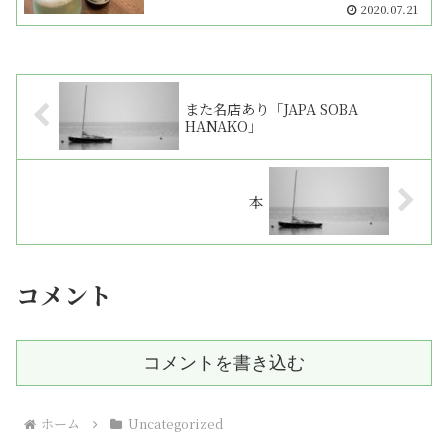
2020.07.21
また名店あり「JAPA SOBA
HANAKO」
本
コメント
コメントを書き込む
ホーム
Uncategorized