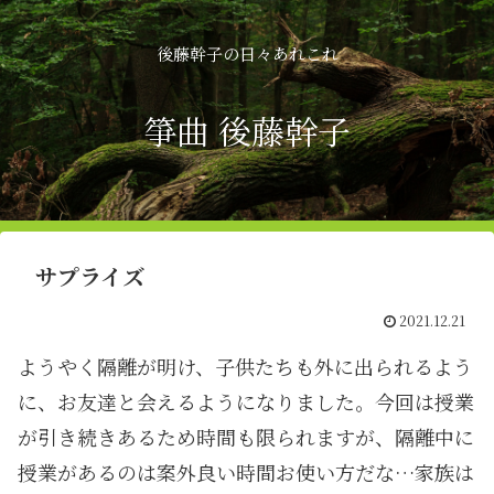
後藤幹子の日々あれこれ
箏曲 後藤幹子
サプライズ
2021.12.21
ようやく隔離が明け、子供たちも外に出られるよう
に、お友達と会えるようになりました。今回は授業
が引き続きあるため時間も限られますが、隔離中に
授業があるのは案外良い時間お使い方だな…家族は