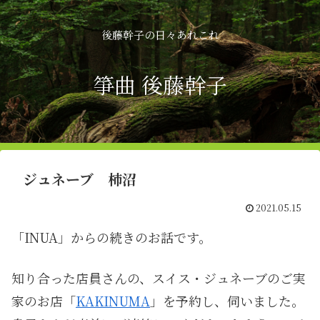
後藤幹子の日々あれこれ
箏曲 後藤幹子
ジュネーブ 柿沼
2021.05.15
「INUA」からの続きのお話です。
知り合った店員さんの、スイス・ジュネーブのご実
家のお店「
KAKINUMA
」を予約し、伺いました。