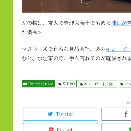
左の物は、友人で管理栄養士でもある
浦田深
た優秀✨
マヨネーズで有名な食品会社、あの
キューピ
むと、水仕事の際、手が荒れるのが軽減され
Uncategorized
SHIRO
キューピー株式会社
ハ
シ
Twitter
Pocket