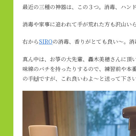
最近の三種の神器は、この３つ。消毒、ハン
消毒や家事に追われて手が荒れた方も沢山い
右から
SIRO
の消毒、香りがとても良い〜。消
真ん中は、お箏の大先輩、轟木美穂さんに頂
味線のバチを持ったりするので、練習前や本
の手🙌ですが、これ良いわよ〜と送って下さ