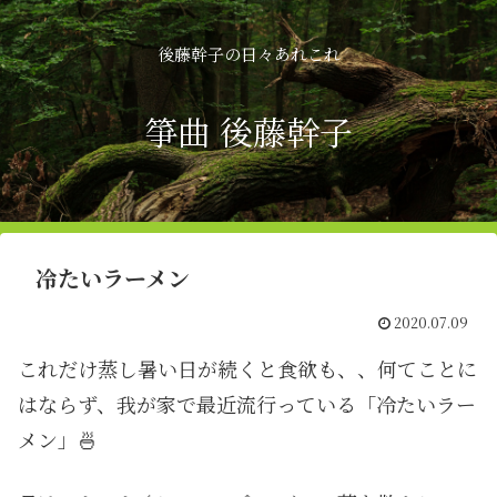
後藤幹子の日々あれこれ
箏曲 後藤幹子
冷たいラーメン
2020.07.09
これだけ蒸し暑い日が続くと食欲も、、何てことに
はならず、我が家で最近流行っている「冷たいラー
メン」🍜