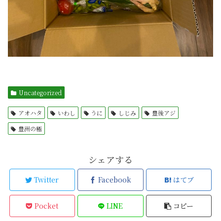
Uncategorized
アオハタ
いわし
うに
しじみ
豊後アジ
豊洲の極
シェアする
Twitter
Facebook
はてブ
Pocket
LINE
コピー