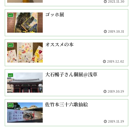
2021.11.30
ゴッホ展
art
2019.10.31
オススメの本
art
2019.12.02
大石暢子さん個展＠浅草
art
2019.10.19
佐竹本三十六歌仙絵
art
2019.11.19