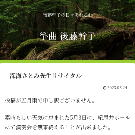
後藤幹子の日々あれこれ
箏曲 後藤幹子
深海さとみ先生リサイタル
2023.05.24
投稿が五月雨で申し訳ございません。
素晴らしい天気に恵まれた5月3日に、紀尾井ホール
にて演奏会を無事終えることが出来ました。