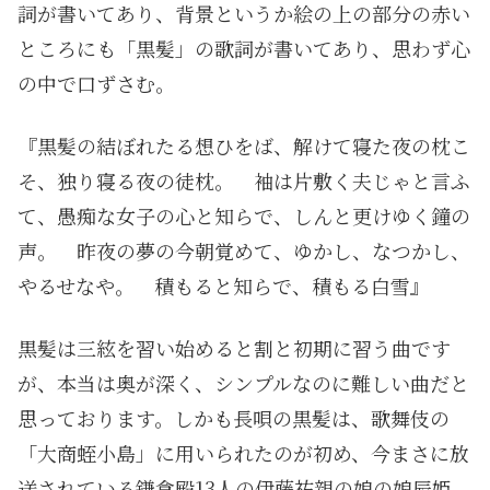
詞が書いてあり、背景というか絵の上の部分の赤い
ところにも「黒髪」の歌詞が書いてあり、思わず心
の中で口ずさむ。
『黒髪の結ぼれたる想ひをば、解けて寝た夜の枕こ
そ、独り寝る夜の徒枕。 袖は片敷く夫じゃと言ふ
て、愚痴な女子の心と知らで、しんと更けゆく鐘の
声。 昨夜の夢の今朝覚めて、ゆかし、なつかし、
やるせなや。 積もると知らで、積もる白雪』
黒髪は三絃を習い始めると割と初期に習う曲です
が、本当は奥が深く、シンプルなのに難しい曲だと
思っております。しかも長唄の黒髪は、歌舞伎の
「大商蛭小島」に用いられたのが初め、今まさに放
送されている鎌倉殿13人の伊藤祐親の娘の娘辰姫