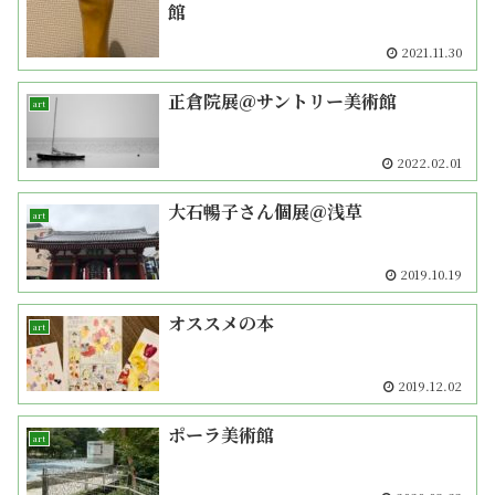
館
2021.11.30
正倉院展＠サントリー美術館
art
2022.02.01
大石暢子さん個展＠浅草
art
2019.10.19
オススメの本
art
2019.12.02
ポーラ美術館
art