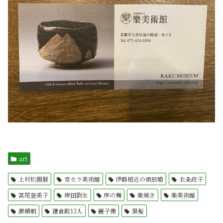
art
上村松園展
京セラ美術館
伊藤相近の娘辰姫
北条政子
宮尾登美子
岸田劉生
序の舞
樂焼き
樂美術館
源頼朝
鎌倉殿13人
麗子像
黒髪