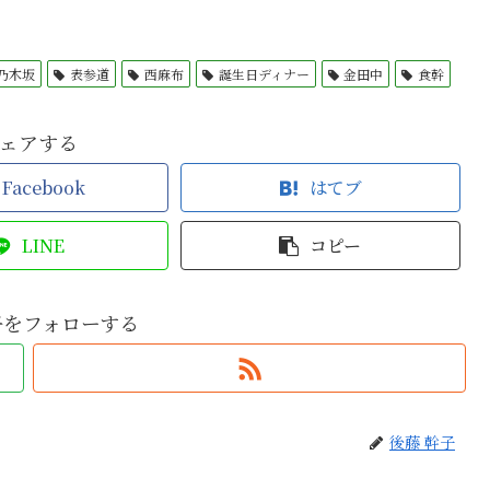
乃木坂
表参道
西麻布
誕生日ディナー
金田中
食幹
ェアする
Facebook
はてブ
LINE
コピー
子をフォローする
後藤 幹子